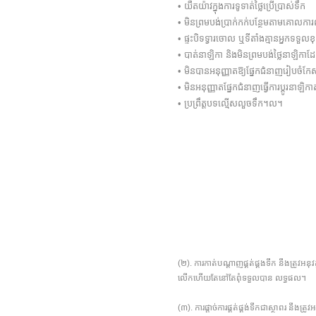
• យឺតយ៉ាវក្នុងការទូទាត់ថ្លៃប្រើប្រាស់ទឹក
• មិនព្រមបង់ប្រាក់កក់បន្ថែមតាមគោលក
• ផ្ទះបិទទ្វារចោល ឬទីតាំងគ្មានអ្នកទទួលខុ
• បាត់នាឡិកា និងមិនព្រមបង់ថ្លៃនាឡិកាដែ
• មិនបានអនុញ្ញាតឱ្យផ្នែកជំនាញរៀបចំកែស
• មិនអនុញ្ញាតផ្នែកជំនាញធ្វើការប្តូរន
• ប្រព្រឹត្តបទល្មើសលួចទឹក។ល។
(២). ការកាត់បណ្តាញផ្គត់ផ្គងទឹក នឹងត្រូវអ
លើកហើយតែនៅតែពុំទទួលបាន លទ្ធផល។
(៣). ការផ្តាច់ការផ្គត់ផ្គង់ទឹកជាស្ថាពរ