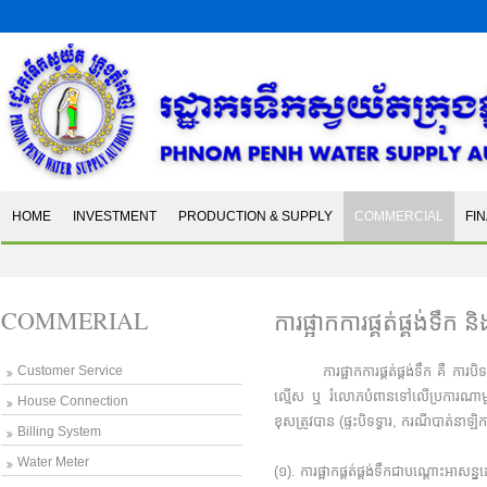
HOME
INVESTMENT
PRODUCTION & SUPPLY
COMMERCIAL
FI
COMMERIAL
ការផ្អាកការផ្គត់ផ្គង់ទឹ
Customer Service
ការផ្អាកការផ្គត់ផ្គង់ទឹក គឺ ការបិទ ឬ
ល្មើស ឬ រំលោភបំពានទៅលើប្រការណាមួយ
House Connection
ខុសត្រូវបាន (ផ្ទះបិទទ្វារ, ករណីបាត់ន
Billing System
Water Meter
(១). ការផ្អាកផ្គត់ផ្គង់ទឹកជាបណ្តោះអាសន្