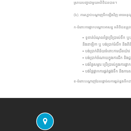
ស្រាយបញ្ហាជាមួយអតិថិជនបាន។
(៤). ការតភ្ជាប់បណ្តាញទឹកឡើងវិញ អាចអនុ
ក-ចំពោះការផ្អាកបណ្តោះអាសន្ន អតិថិជនត្រ
• ទូទាត់បំណុលថ្លៃប្រើប្រាស់ទឹក 
និងនាឡិកា ឬ បង់ប្រាក់រំលឹក និង
• បង់ប្រាក់ពិន័យចំពោះការយឺតយ៉ាវ ក
• បង់ប្រាក់ចំណាយក្នុងការជីក និងជួស
• បង់ថ្លៃសម្ភារៈប្រើប្រាស់ក្នុងការផ្អា
• បង់ថ្លៃផ្អាកការផ្គត់ផ្គង់ទឹក និងក
ខ-ចំពោះបណ្តាញដែលផ្តាច់លការផ្គត់ផ្គងទឹកជាស្