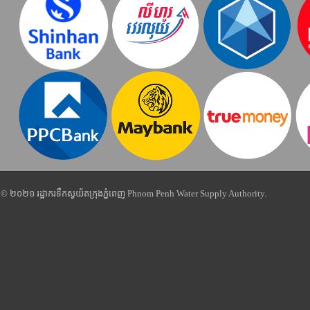
© ២០២១ រដ្ឋាករទឹកស្វយ័តក្រុងភ្នំពេញ Phnom Penh Water Supply Authority.