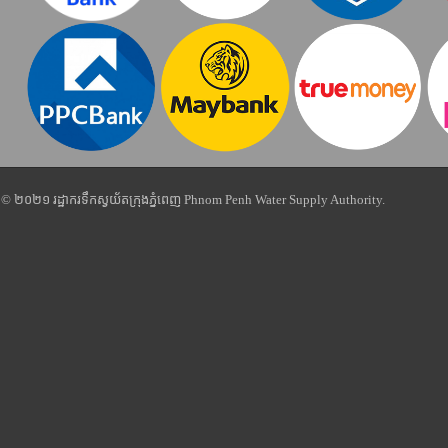
© ២០២១ រដ្ឋាករទឹកស្វយ័តក្រុងភ្នំពេញ Phnom Penh Water Supply Authority.