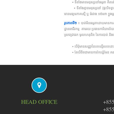
• ទីតាំងមានមនុស្សនៅធម្មតា គិតស្មើ
• ទីតាំងគ្មានមនុស្សនៅ (ផ្ទះបិទទ្វារច
មានមធ្យមភាគស្មើ ឬ ធំជាង ១៥ម៣ ក្នុងម
រូបភាពទី២
៖ បាត់មិនធម្មតាដោយមានការសង
ដ្ឋានអាជីវកម្ម តាមរយៈប្រធានការិយាល័យចំ
ស្រាវជ្រាវរក មូលហេតុពិត នៃការបាត់ និងធ
• បើពុំមានសញ្ញានៃបទល្មើសទេនោះ ត្
• តែបើពិតជាមានការកែបន្លំមែន គណកម្ម
HEAD OFFICE
+855
+855