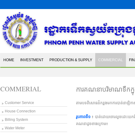
HOME
INVESTMENT
PRODUCTION & SUPPLY
COMMERCIAL
FI
COMMERIAL
ការគណនាបរិមាណទឹកក្នុ
Customer Service
តាមបទពិសោធន៏កន្លងមកការបាត់នាឡិកាស្
House Connection
រូបភាពទី១
៖ បាត់ដោយចោរលួចដោះយកពិតប្រ
Billing System
គណនាដូចខាងក្រោម៖
Water Meter